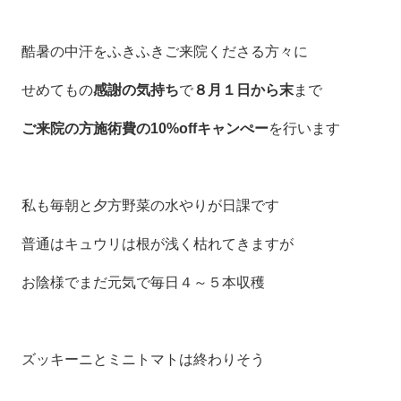
酷暑の中汗をふきふきご来院くださる方々に
せめてもの
感謝の気持ち
で
８月１日から末
まで
ご来院の方施術費の10%offキャンぺー
を行います
私も毎朝と夕方野菜の水やりが日課です
普通はキュウリは根が浅く枯れてきますが
お陰様でまだ元気で毎日４～５本収穫
ズッキーニとミニトマトは終わりそう